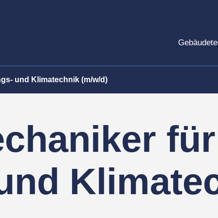
Gebäudete
gs- und Klimatechnik (m/w/d)
haniker für 
und Klimate