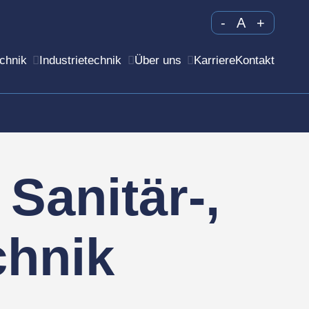
-
A
+
chnik
Industrietechnik
Über uns
Karriere
Kontakt
Sanitär-,
chnik